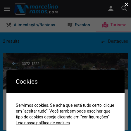
×
Alimentação/Bebidas
Eventos
Turismo
2 results
Destaques
3372-1222
Cookies
Termas de Marcelino Ramos
Servimos cookies. Se acha que está tudo certo, clique
em "aceitar tudo". Você também pode escolher que
VENHA MERGULHAR NA FELICIDADE!
tipo de cookies deseja clicando em "configurações".
Termas de Marcelino Ramos
Leia nossa política de cookies