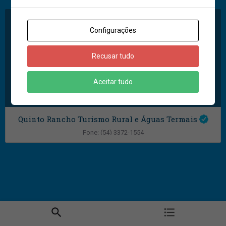
53372-1554
Configurações
Recusar tudo
Aceitar tudo
Quinto Rancho Turismo Rural e Águas Termais
Fone: (54) 3372-1554
Linha Nossa Senhora da Saúde- Marcelino Ramos