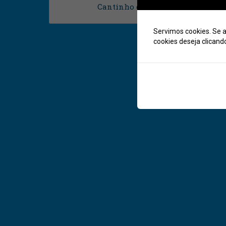
Cantinho do Relógio
Marcelino Ramos
Servimos cookies. Se a
cookies deseja clicand