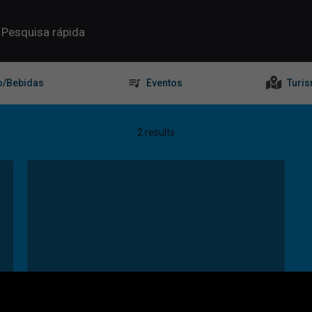
o/Bebidas
Eventos
Turi
2 results