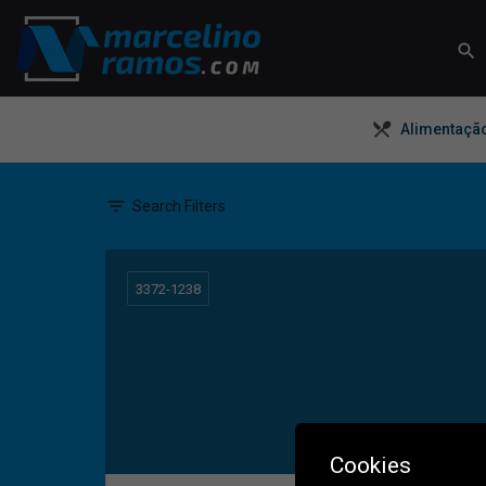
O que você está procurando?
Alimentaçã
Search Filters
3372-1238
Cookies