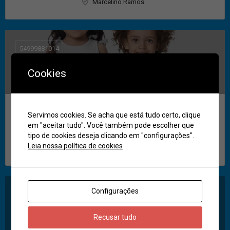
Marcelino Ramos
54999881014
Cookies
Servimos cookies. Se acha que está tudo certo, clique
RV Confecções
em "aceitar tudo". Você também pode escolher que
RV Confecções - WhatsApp: 54 99988-1014
tipo de cookies deseja clicando em "configurações".
Leia nossa política de cookies
Marcelino Ramos
Configurações
3372-1586
Recusar tudo