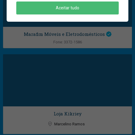
Aceitar tudo
Marafim Móveis e Eletrodomésticos
Fone: 3372-1586
Marcelino Ramos
Loja Kikriey
Marcelino Ramos