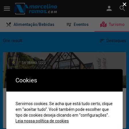
×
Alimentação/Bebidas
Eventos
Turismo
One result
Destaques
54 98449-1223
Cookies
Pousada Germânica
Servimos cookies. Se acha que está tudo certo, clique
em "aceitar tudo". Você também pode escolher que
Estilo e conforto para o seu lazer!
tipo de cookies deseja clicando em "configurações".
Termas de Marcelino Ramos
Leia nossa política de cookies