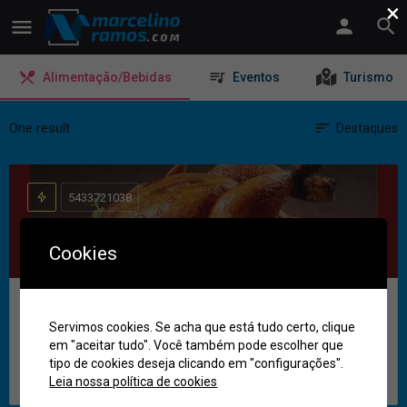
×
Alimentação/Bebidas
Eventos
Turismo
One result
Destaques
5433721038
Cookies
Goi Gás e Bebidas
Servimos cookies. Se acha que está tudo certo, clique
em "aceitar tudo". Você também pode escolher que
Tradição e qualidade!
tipo de cookies deseja clicando em "configurações".
Marcelino Ramos
Leia nossa política de cookies