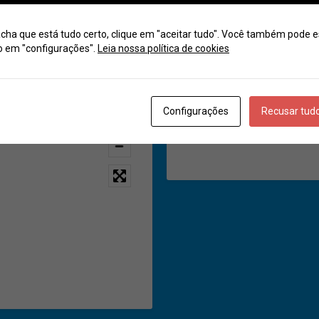
Compartilhar
cha que está tudo certo, clique em "aceitar tudo". Você também pode e
o em "configurações".
Leia nossa política de cookies
Categoria
Get Directions
Configurações
Recusar tud