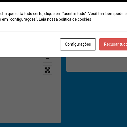
Compartilhar
cha que está tudo certo, clique em "aceitar tudo". Você também pode e
o em "configurações".
Leia nossa política de cookies
Categoria
Get Directions
Configurações
Recusar tud